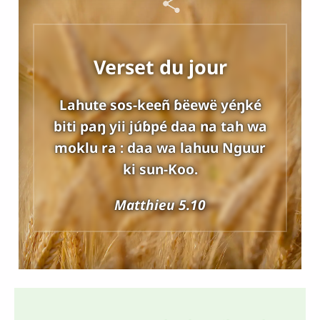
Verset du jour
Lahute sos-keeñ ɓëewë yéŋké
biti paŋ yii júɓpé daa na tah wa
moklu ra : daa wa lahuu Nguur
ki sun-Koo.
Matthieu 5.10